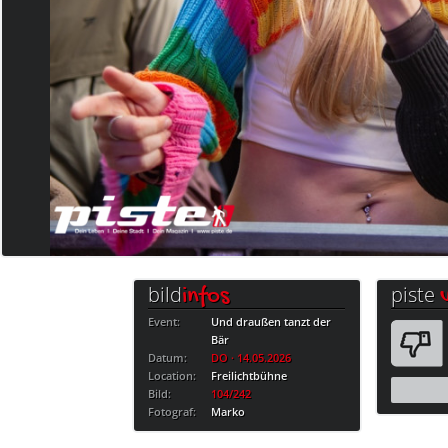
bild
piste
infos
Event:
Und draußen tanzt der
Bär
Datum:
DO · 14.05.2026
Location:
Freilichtbühne
Bild:
104/242
Fotograf:
Marko