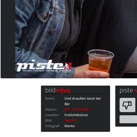
bild
piste
infos
Event:
Und draußen tanzt der
Bär
Datum:
DO · 14.05.2026
Location:
Freilichtbühne
Bild:
166/242
Fotograf:
Marko