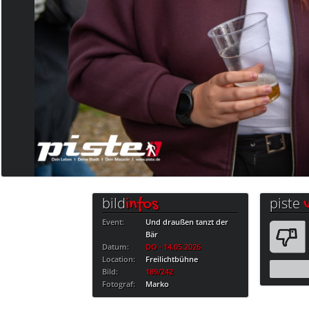
bild
piste
infos
Event:
Und draußen tanzt der
Bär
Datum:
DO · 14.05.2026
Location:
Freilichtbühne
Bild:
189/242
Fotograf:
Marko