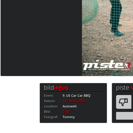
bild
piste
infos
Event:
9. US Car Car BBQ
Datum:
SA · 09.05.2026
Location:
Autowelt
Bild:
2/48
Fotograf:
Tommy