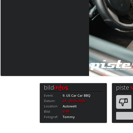
bild
piste
infos
Event:
9. US Car Car BBQ
Datum:
SA · 09.05.2026
Location:
Autowelt
Bild:
4/48
Fotograf:
Tommy