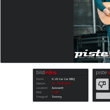
bild
piste
infos
Event:
9. US Car Car BBQ
Datum:
SA · 09.05.2026
Location:
Autowelt
Bild:
11/48
Fotograf:
Tommy