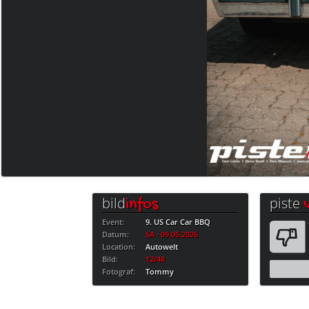
bild
piste
infos
Event:
9. US Car Car BBQ
Datum:
SA · 09.05.2026
Location:
Autowelt
Bild:
12/48
Fotograf:
Tommy