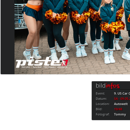
bild
infos
Event:
9. US Car
Datum:
SA · 09.05
Location:
Autowelt
Bild:
19/48
Fotograf:
Tommy