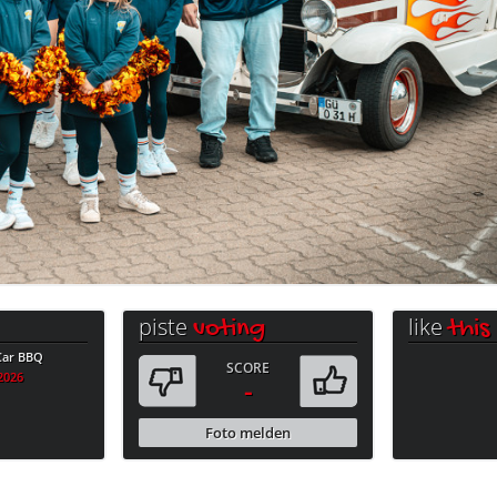
piste
like
voting
this
 Car BBQ
SCORE
.2026
-
Foto melden