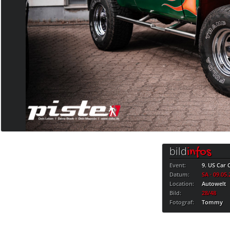
bild
infos
Event:
9. US Car
Datum:
SA · 09.05
Location:
Autowelt
Bild:
28/48
Fotograf:
Tommy