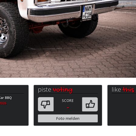
piste
like
voting
this
 Car BBQ
SCORE
.2026
-
Foto melden