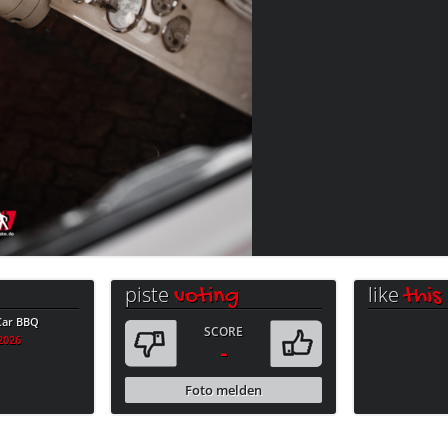
piste
like
voting
this
 Car BBQ
SCORE
.2026
-
Foto melden