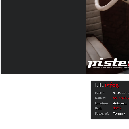
bild
infos
Event:
9. US Car
Datum:
SA · 09.05
Location:
Autowelt
Bild:
30/48
Fotograf:
Tommy