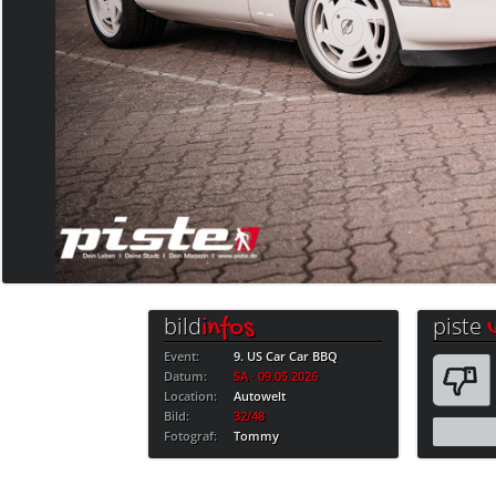
bild
piste
infos
Event:
9. US Car Car BBQ
Datum:
SA · 09.05.2026
Location:
Autowelt
Bild:
32/48
Fotograf:
Tommy