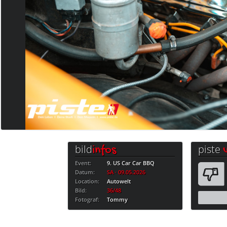
bild
piste
infos
Event:
9. US Car Car BBQ
Datum:
SA · 09.05.2026
Location:
Autowelt
Bild:
36/48
Fotograf:
Tommy