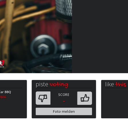
piste
like
voting
this
 Car BBQ
SCORE
.2026
-
Foto melden