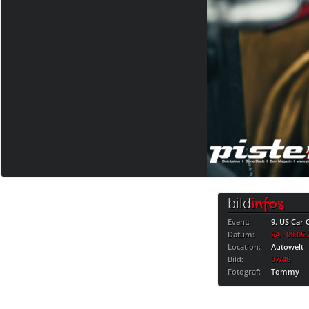
bild
infos
Event:
9. US Car
Datum:
SA · 09.05
Location:
Autowelt
Bild:
37/48
Fotograf:
Tommy