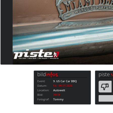
bild
piste
infos
Event:
9. US Car Car BBQ
Datum:
SA · 09.05.2026
Location:
Autowelt
Bild:
39/48
Fotograf:
Tommy