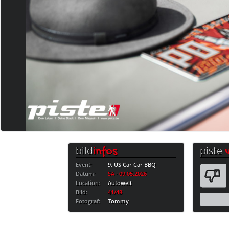
bild
piste
infos
Event:
9. US Car Car BBQ
Datum:
SA · 09.05.2026
Location:
Autowelt
Bild:
41/48
Fotograf:
Tommy