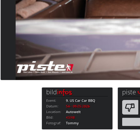
bild
piste
infos
Event:
9. US Car Car BBQ
Datum:
SA · 09.05.2026
Location:
Autowelt
Bild:
43/48
Fotograf:
Tommy