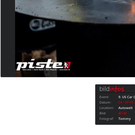
bild
infos
Event:
9. US Car
Datum:
SA · 09.05
Location:
Autowelt
Bild:
46/48
Fotograf:
Tommy