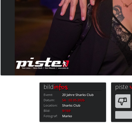
bild
piste
infos
Event:
20 Jahre Sharks Club
Datum:
SA · 02.05.2026
Location:
Sharks Club
Bild:
9/169
Fotograf:
Marko