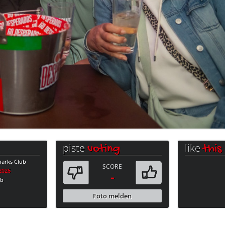
piste
like
voting
this
harks Club
SCORE
.2026
-
ub
Foto melden