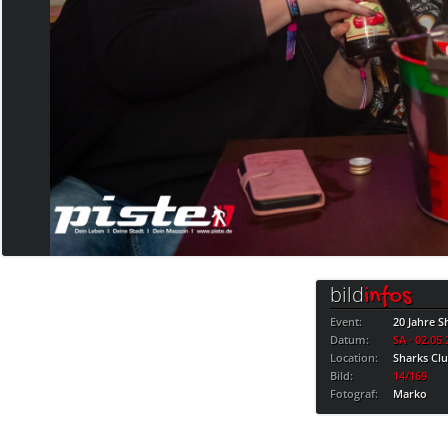
bild
infos
Event:
20 Jahre S
Datum:
SA · 02.05
Location:
Sharks Cl
Bild:
14/169
Fotograf:
Marko