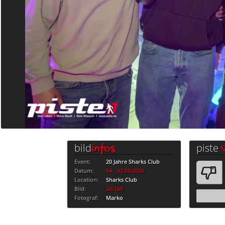
bild
piste
infos
Event:
20 Jahre Sharks Club
Datum:
SA · 02.05.2026
Location:
Sharks Club
Bild:
20/169
Fotograf:
Marko