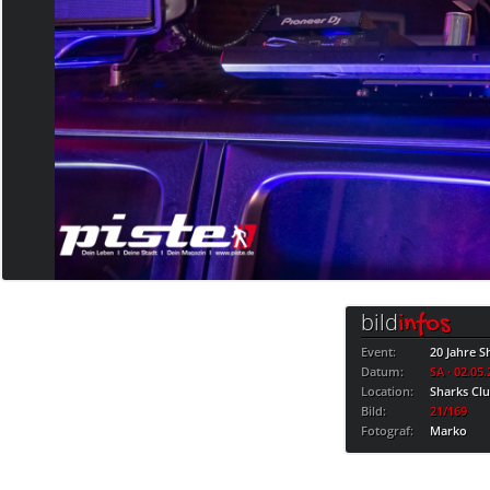
bild
infos
Event:
20 Jahre S
Datum:
SA · 02.05
Location:
Sharks Cl
Bild:
21/169
Fotograf:
Marko