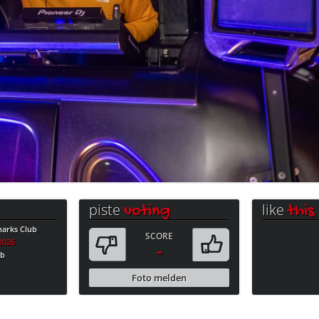
piste
like
voting
this
harks Club
SCORE
.2026
-
ub
Foto melden