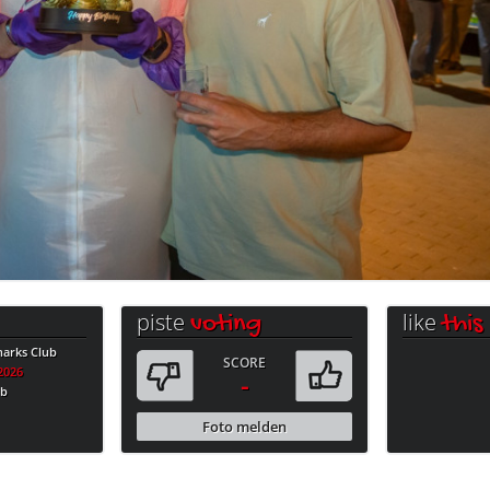
piste
like
voting
this
harks Club
SCORE
.2026
-
ub
Foto melden