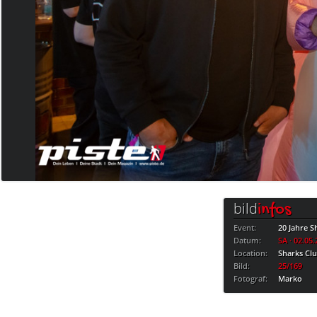
bild
infos
Event:
20 Jahre S
Datum:
SA · 02.05
Location:
Sharks Cl
Bild:
25/169
Fotograf:
Marko