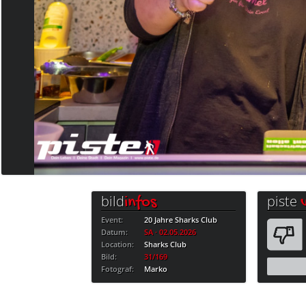
bild
piste
infos
Event:
20 Jahre Sharks Club
Datum:
SA · 02.05.2026
Location:
Sharks Club
Bild:
31/169
Fotograf:
Marko