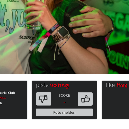
piste
like
voting
this
harks Club
SCORE
.2026
-
ub
Foto melden