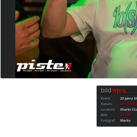
bild
infos
Event:
20 Jahre S
Datum:
SA · 02.05
Location:
Sharks Cl
Bild:
32/169
Fotograf:
Marko