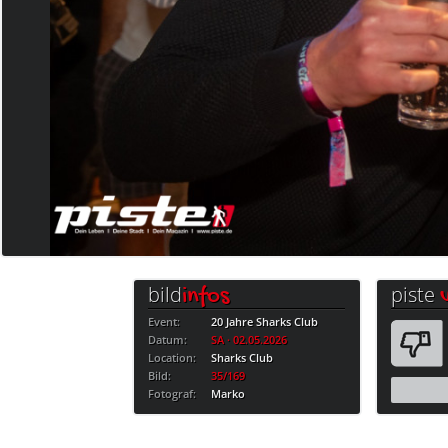
bild
piste
infos
Event:
20 Jahre Sharks Club
Datum:
SA · 02.05.2026
Location:
Sharks Club
Bild:
35/169
Fotograf:
Marko