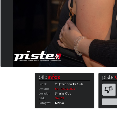
bild
piste
infos
Event:
20 Jahre Sharks Club
Datum:
SA · 02.05.2026
Location:
Sharks Club
Bild:
37/169
Fotograf:
Marko