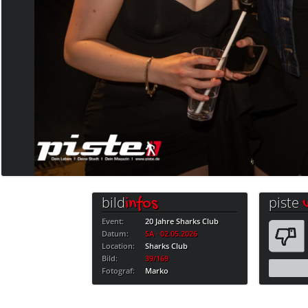
bild
piste
infos
Event:
20 Jahre Sharks Club
Datum:
SA · 02.05.2026
Location:
Sharks Club
Bild:
39/169
Fotograf:
Marko