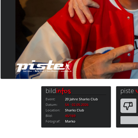
bild
piste
infos
Event:
20 Jahre Sharks Club
Datum:
SA · 02.05.2026
Location:
Sharks Club
Bild:
45/169
Fotograf:
Marko