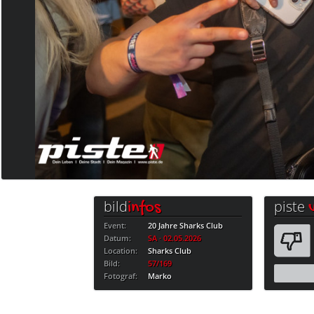
bild
piste
infos
Event:
20 Jahre Sharks Club
Datum:
SA · 02.05.2026
Location:
Sharks Club
Bild:
57/169
Fotograf:
Marko