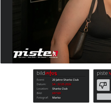
bild
piste
infos
Event:
20 Jahre Sharks Club
Datum:
SA · 02.05.2026
Location:
Sharks Club
Bild:
69/169
Fotograf:
Marko