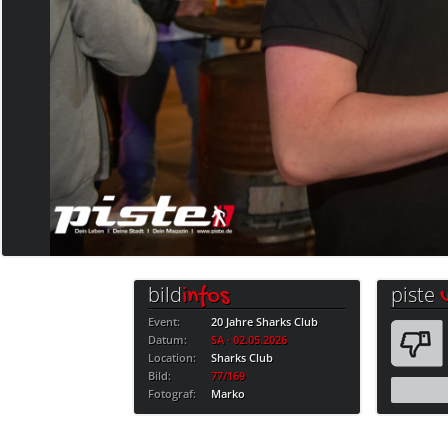
bild
piste
infos
Event:
20 Jahre Sharks Club
Datum:
SA · 02.05.2026
Location:
Sharks Club
Bild:
77/169
Fotograf:
Marko