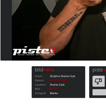
bild
piste
infos
Event:
20 Jahre Sharks Club
Datum:
SA · 02.05.2026
Location:
Sharks Club
Bild:
81/169
Fotograf:
Marko