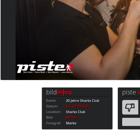
bild
piste
infos
Event:
20 Jahre Sharks Club
Datum:
SA · 02.05.2026
Location:
Sharks Club
Bild:
84/169
Fotograf:
Marko