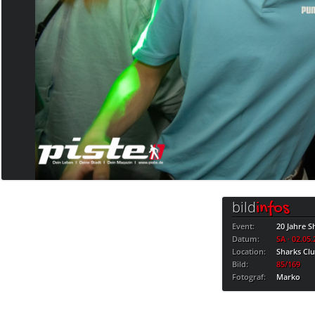
bild
infos
Event:
20 Jahre S
Datum:
SA · 02.05
Location:
Sharks Cl
Bild:
85/169
Fotograf:
Marko