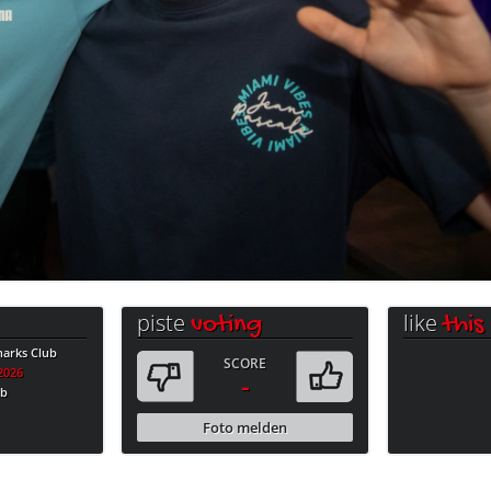
piste
like
voting
this
harks Club
SCORE
.2026
-
ub
Foto melden