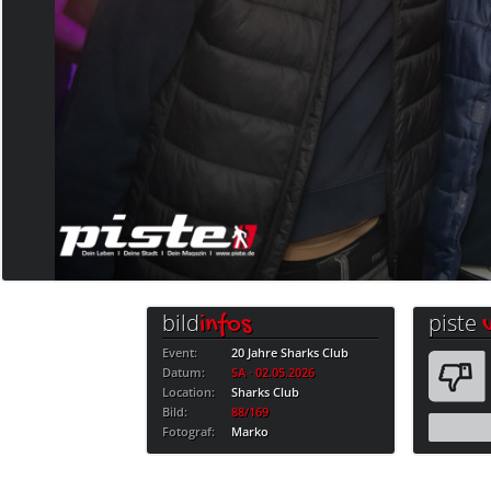
bild
piste
infos
Event:
20 Jahre Sharks Club
Datum:
SA · 02.05.2026
Location:
Sharks Club
Bild:
88/169
Fotograf:
Marko