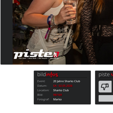
bild
piste
infos
Event:
20 Jahre Sharks Club
Datum:
SA · 02.05.2026
Location:
Sharks Club
Bild:
98/169
Fotograf:
Marko