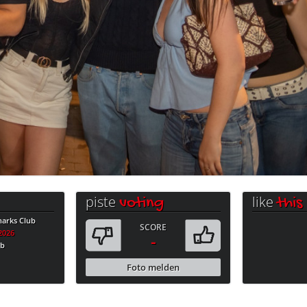
piste
like
voting
this
harks Club
SCORE
.2026
-
ub
Foto melden