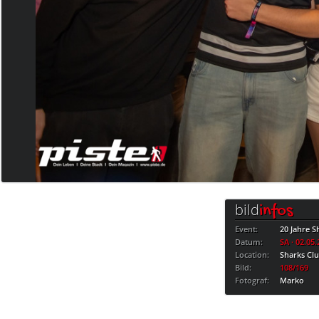
bild
infos
Event:
20 Jahre S
Datum:
SA · 02.05
Location:
Sharks Cl
Bild:
108/169
Fotograf:
Marko