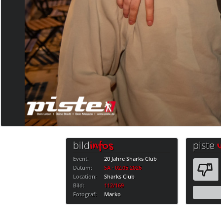
bild
piste
infos
Event:
20 Jahre Sharks Club
Datum:
SA · 02.05.2026
Location:
Sharks Club
Bild:
112/169
Fotograf:
Marko