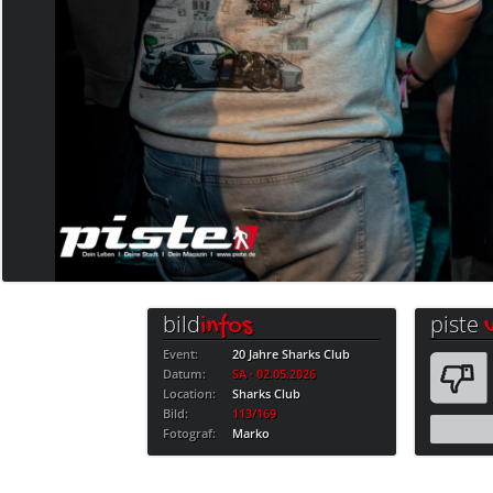
bild
piste
infos
Event:
20 Jahre Sharks Club
Datum:
SA · 02.05.2026
Location:
Sharks Club
Bild:
113/169
Fotograf:
Marko