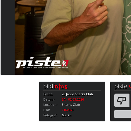
bild
piste
infos
Event:
20 Jahre Sharks Club
Datum:
SA · 02.05.2026
Location:
Sharks Club
Bild:
116/169
Fotograf:
Marko