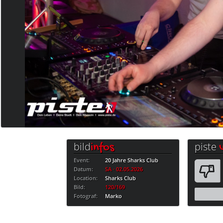
bild
piste
infos
Event:
20 Jahre Sharks Club
Datum:
SA · 02.05.2026
Location:
Sharks Club
Bild:
120/169
Fotograf:
Marko