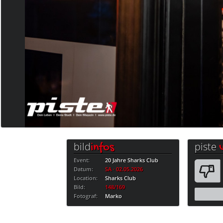
bild
piste
infos
Event:
20 Jahre Sharks Club
Datum:
SA · 02.05.2026
Location:
Sharks Club
Bild:
148/169
Fotograf:
Marko