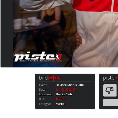
bild
piste
infos
Event:
20 Jahre Sharks Club
Datum:
SA · 02.05.2026
Location:
Sharks Club
Bild:
152/169
Fotograf:
Marko