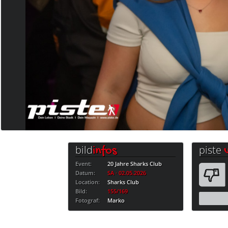
bild
piste
infos
Event:
20 Jahre Sharks Club
Datum:
SA · 02.05.2026
Location:
Sharks Club
Bild:
155/169
Fotograf:
Marko