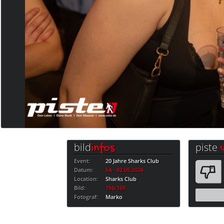
bild
piste
infos
Event:
20 Jahre Sharks Club
Datum:
SA · 02.05.2026
Location:
Sharks Club
Bild:
156/169
Fotograf:
Marko