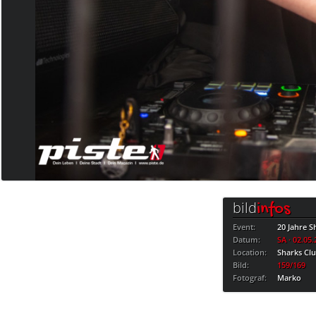
bild
infos
Event:
20 Jahre S
Datum:
SA · 02.05
Location:
Sharks Cl
Bild:
159/169
Fotograf:
Marko