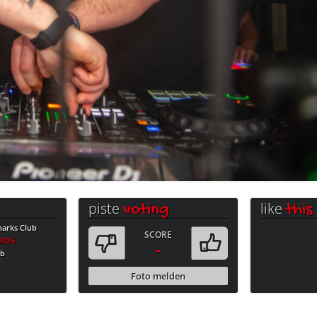
piste
like
voting
this
harks Club
SCORE
.2026
-
ub
Foto melden