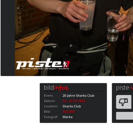
bild
piste
infos
Event:
20 Jahre Sharks Club
Datum:
SA · 02.05.2026
Location:
Sharks Club
Bild:
163/169
Fotograf:
Marko