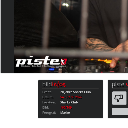
bild
piste
infos
Event:
20 Jahre Sharks Club
Datum:
SA · 02.05.2026
Location:
Sharks Club
Bild:
165/169
Fotograf:
Marko