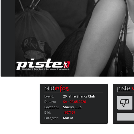
bild
piste
infos
Event:
20 Jahre Sharks Club
Datum:
SA · 02.05.2026
Location:
Sharks Club
Bild:
167/169
Fotograf:
Marko