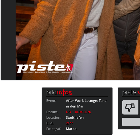
bild
piste
infos
Event:
After Work Lounge: Tanz
in den Mai
Datum:
DO · 30.04.2026
Location:
Stadthafen
Bild:
2/77
Fotograf:
Marko